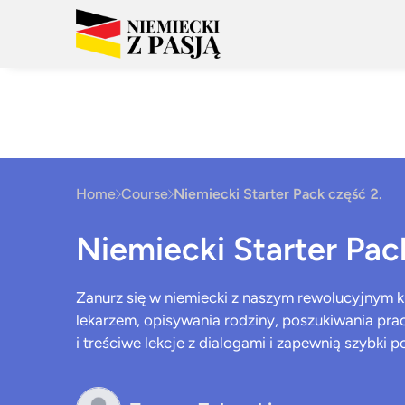
Home
Course
Niemiecki Starter Pack część 2.
Niemiecki Starter Pac
Zanurz się w niemiecki z naszym rewolucyjnym k
lekarzem, opisywania rodziny, poszukiwania pracy 
i treściwe lekcje z dialogami i zapewnią szybki po