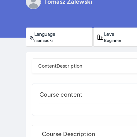
Tomasz Zalewski
Language
Level
niemiecki
Beginner
Content
Description
Course content
Course Description